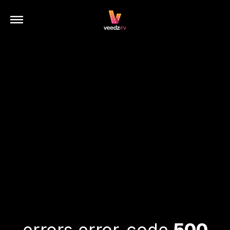
errors.error-code
500