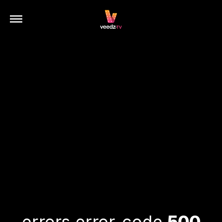
errors.error-code
500